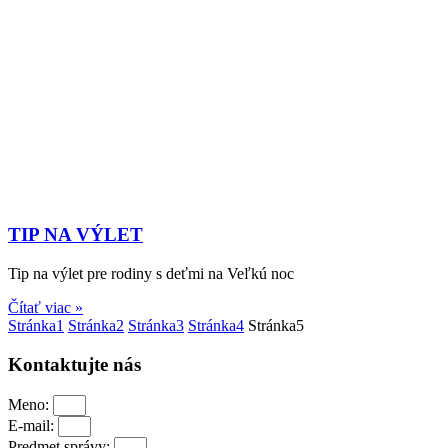
TIP NA VÝLET
Tip na výlet pre rodiny s deťmi na Veľkú noc
Čítať viac »
Stránka
1
Stránka
2
Stránka
3
Stránka
4
Stránka
5
Kontaktujte nás
Meno:
E-mail:
Predmet správy: