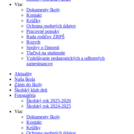
Viac
Dokumenty školy
Kontakt
Krúžky
Ochrana osobných údajov
Pracovné ponuky
Rada rodičov ZRPŠ
Rozvrh
Správy o činnosti
Tlačivá na stiahnutie
Vzdelávanie pedagogických a odborných
zamestnancov
Aktuality
Naša škola
Zápis do školy
Školský klub deti
Fotogaléria
Školský rok 2025-2026
Školský rok 2024-2025
Viac
Dokumenty školy
Kontakt
Krúžky
Ochrana osobných údajov