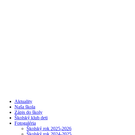
Aktuality
Naša škola
Zápis do školy
Školský klub deti
Fotogaléria
Školský rok 2025-2026
Školský rok 2024-2025