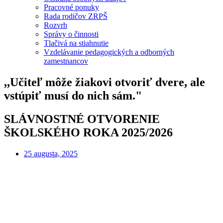
Pracovné ponuky
Rada rodičov ZRPŠ
Rozvrh
Správy o činnosti
Tlačivá na stiahnutie
Vzdelávanie pedagogických a odborných
zamestnancov
,,Učiteľ môže žiakovi otvoriť dvere, ale
vstúpiť musí do nich sám."
SLÁVNOSTNÉ OTVORENIE
ŠKOLSKÉHO ROKA 2025/2026
25 augusta, 2025