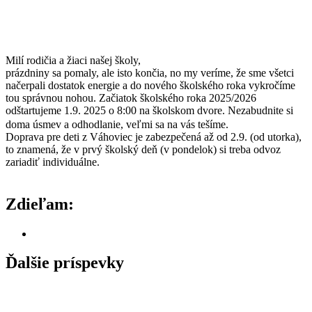
Milí rodičia a žiaci našej školy,
prázdniny sa pomaly, ale isto končia, no my veríme, že sme všetci
načerpali dostatok energie a do nového školského roka vykročíme
tou správnou nohou. Začiatok školského roka 2025/2026
odštartujeme 1.9. 2025 o 8:00 na školskom dvore. Nezabudnite si
doma úsmev a odhodlanie, veľmi sa na vás tešíme.
Doprava pre deti z Váhoviec je zabezpečená až od 2.9. (od utorka),
to znamená, že v prvý školský deň (v pondelok) si treba odvoz
zariadiť individuálne.
Zdieľam:
Ďalšie príspevky