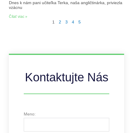
Dnes k nám pani učiteľka Terka, naša angličtinárka, priviezla
vzácnu
Čítať viac »
1
2
3
4
5
Kontaktujte Nás
Meno: