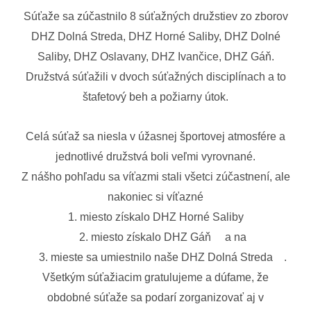
Súťaže sa zúčastnilo 8 súťažných družstiev zo zborov
DHZ Dolná Streda, DHZ Horné Saliby, DHZ Dolné
Saliby, DHZ Oslavany, DHZ Ivančice, DHZ Gáň.
Družstvá súťažili v dvoch súťažných disciplínach a to
š
tafetový beh a požiarny útok.
Celá súťaž sa niesla v úžasnej športovej atmosfére a
jednotlivé družstvá boli veľmi vyrovnané.
Z nášho pohľadu sa víťazmi stali všetci zúčastnení, ale
nakoniec si víťazné
1. miesto získalo DHZ Horné Saliby
2. miesto získalo DHZ Gáň
a na
3. mieste sa umiestnilo naše DHZ Dolná Streda
.
Všetkým súťažiacim gratulujeme a dúfame, že
obdobné súťaže sa podarí zorganizovať aj v