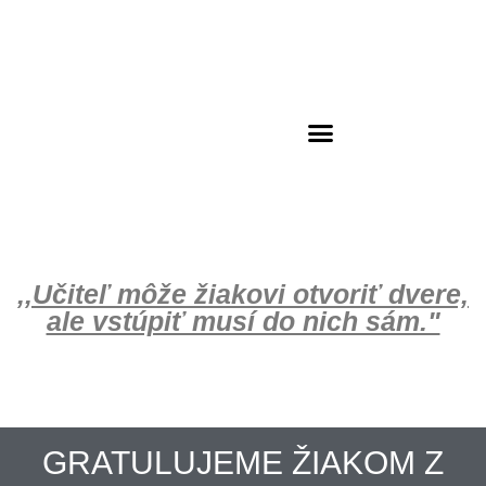
Školský klub deti
,,Učiteľ môže žiakovi otvoriť dvere,
ale vstúpiť musí do nich sám."
GRATULUJEME ŽIAKOM Z