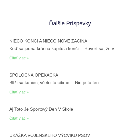
Ďalšie Príspevky
NIEČO KONČÍ A NIEČO NOVÉ ZAČÍNA
Keď sa jedna krásna kapitola končí… Hovorí sa, že v
Čítať viac »
SPOLOČNÁ OPEKAČKA
Blíži sa koniec, všetci to cítime… Nie je to ten
Čítať viac »
Aj Toto Je Športový Deň V Škole
Čítať viac »
UKÁŽKA VOJENSKÉHO VÝCVIKU PSOV