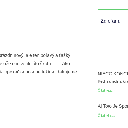
Zdieľam:
 prázdninový, ale ten boľavý a ťažký
tože oni tvorili túto školu
Ako
ia opekačka bola perfektná, ďakujeme
NIEČO KONČÍ
Keď sa jedna krá
Čítať viac »
Aj Toto Je Špo
Čítať viac »