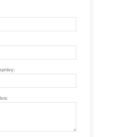
správy:
áva: