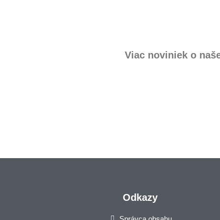
Viac noviniek o naš
Odkazy
Správca obsahu