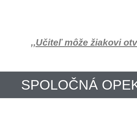
,,Učiteľ môže žiakovi ot
SPOLOČNÁ OPE