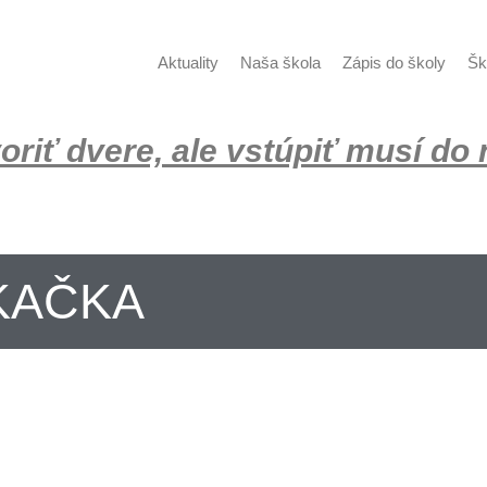
Aktuality
Naša škola
Zápis do školy
Šk
voriť dvere, ale vstúpiť musí do
KAČKA