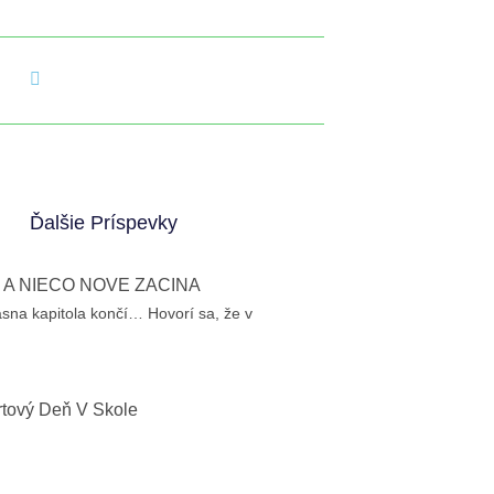
Ďalšie Príspevky
 A NIEČO NOVÉ ZAČÍNA
sna kapitola končí… Hovorí sa, že v
rtový Deň V Škole