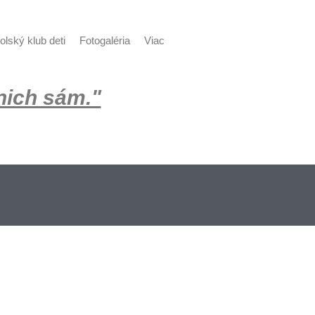
olský klub deti
Fotogaléria
Viac
 nich sám."