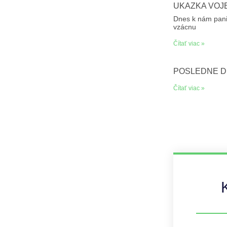
UKÁŽKA VOJ
Dnes k nám pani 
vzácnu
Čítať viac »
POSLEDNÉ D
Čítať viac »