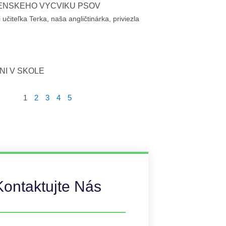
ENSKÉHO VÝCVIKU PSOV
učiteľka Terka, naša angličtinárka, priviezla
NI V ŠKOLE
1
2
3
4
5
Kontaktujte Nás