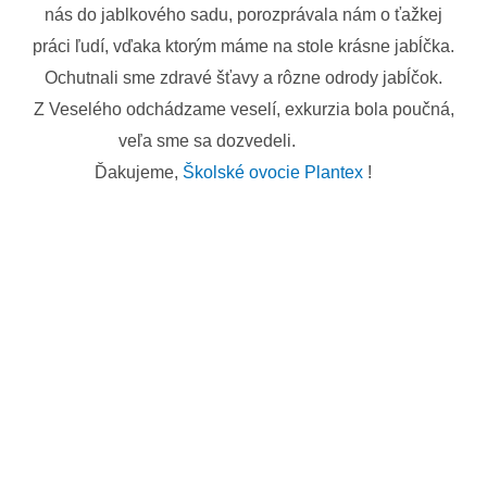
nás do jablkového sadu, porozprávala nám o ťažkej
práci ľudí, vďaka ktorým máme na stole krásne jabĺčka.
Ochutnali sme zdravé šťavy a rôzne odrody jabĺčok.
Z Veselého odchádzame veselí, exkurzia bola poučná,
veľa sme sa dozvedeli.
Ďakujeme,
Školské ovocie Plantex
!