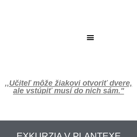
Školský klub deti
,,Učiteľ môže žiakovi otvoriť dvere,
ale vstúpiť musí do nich sám."
EXKURZIA V PLANTEXE