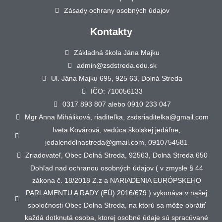
Zásady ochrany osobných údajov
Kontakty
Základná škola Jána Majku
admin@zsdstreda.edu.sk
Ul. Jána Majku 695, 925 63, Dolná Streda
IČO: 710056133
0317 893 807 alebo 0910 233 047
Mgr Anna Miháliková, riaditeľka, zsdsriaditelka@gmail.com
Iveta Kovárová, vedúca školskej jedáľne,
jedalendolnastreda@gmail.com, 0910754581
Zriadovateľ, Obec Dolná Streda, 92563, Dolná Streda 650
Dohľad nad ochranou osobných údajov ( v zmysle § 44
zákona č. 18/2018 Z.z a NARIADENIA EURÓPSKEHO
PARLAMENTU A RADY (EÚ) 2016/679 ) vykonáva v našej
spoločnosti Obec Dolna Streda, na ktorú sa môže obrátiť
každá dotknutá osoba, ktorej osobné údaje sú spracúvané