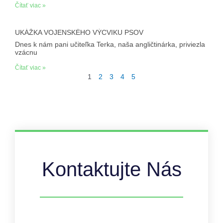
Čítať viac »
UKÁŽKA VOJENSKÉHO VÝCVIKU PSOV
Dnes k nám pani učiteľka Terka, naša angličtinárka, priviezla
vzácnu
Čítať viac »
1
2
3
4
5
Kontaktujte Nás