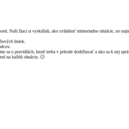
sti. Naši žiaci si vyskúšali, ako zvládnuť mimoriadne situácie, no najm
sňových liniek.
odcov.
i sme sa o pravidlách, ktoré treba v prírode dodržiavať a ako sa k nej 
ní na každú situáciu. 🙂