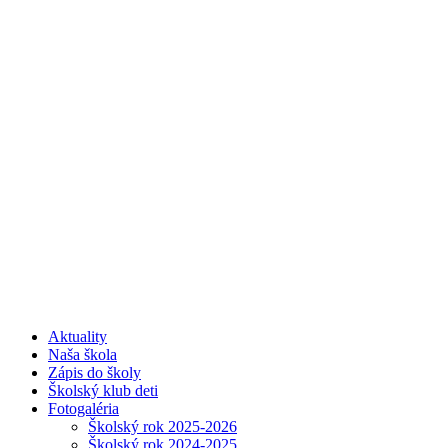
Aktuality
Naša škola
Zápis do školy
Školský klub deti
Fotogaléria
Školský rok 2025-2026
Školský rok 2024-2025