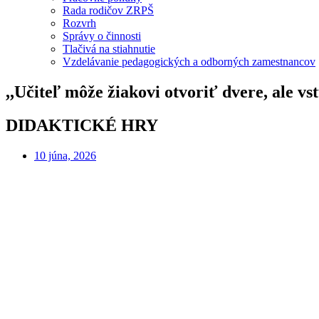
Rada rodičov ZRPŠ
Rozvrh
Správy o činnosti
Tlačivá na stiahnutie
Vzdelávanie pedagogických a odborných zamestnancov
,,Učiteľ môže žiakovi otvoriť dvere, ale v
DIDAKTICKÉ HRY
10 júna, 2026