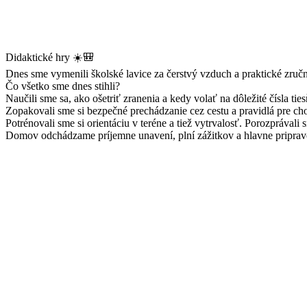
Didaktické hry ☀️🎒
Dnes sme vymenili školské lavice za čerstvý vzduch a praktické zručno
Čo všetko sme dnes stihli?
Naučili sme sa, ako ošetriť zranenia a kedy volať na dôležité čísla tie
Zopakovali sme si bezpečné prechádzanie cez cestu a pravidlá pre ch
Potrénovali sme si orientáciu v teréne a tiež vytrvalosť. Porozprával
Domov odchádzame príjemne unavení, plní zážitkov a hlavne priprave