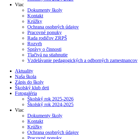
Viac
Dokumenty školy
Kontakt
Krúžky
Ochrana osobných údajov
Pracovné ponuky
Rada rodičov ZRPŠ
Rozvrh
Správy o činnosti
Tlačivá na stiahnutie
Vzdelávanie pedagogických a odborných zamestnancov
Aktuality
Naša škola
Zápis do školy
Školský klub deti
Fotogaléria
Školský rok 2025-2026
Školský rok 2024-2025
Viac
Dokumenty školy
Kontakt
Krúžky
Ochrana osobných údajov
Pracovné ponuky