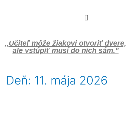
Školský klub deti
,,Učiteľ môže žiakovi otvoriť dvere,
ale vstúpiť musí do nich sám."
Deň:
11. mája 2026