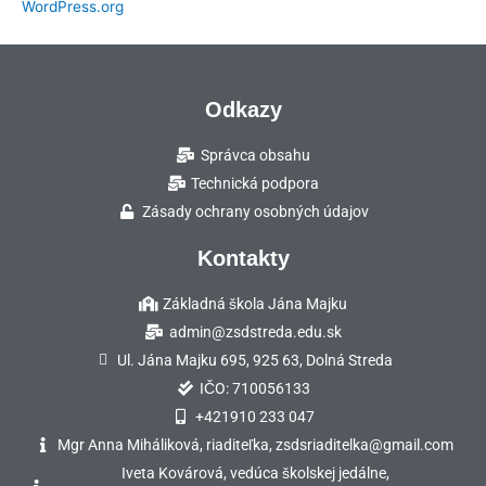
WordPress.org
Odkazy
Správca obsahu
Technická podpora
Zásady ochrany osobných údajov
Kontakty
Základná škola Jána Majku
admin@zsdstreda.edu.sk
Ul. Jána Majku 695, 925 63, Dolná Streda
IČO: 710056133
+421910 233 047
Mgr Anna Miháliková, riaditeľka, zsdsriaditelka@gmail.com
Iveta Kovárová, vedúca školskej jedálne,