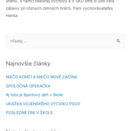
snehu. V rámci telesnej výchovy a v ŠKD sme si užili veľa
zábavy pri rôznych zimných hrách. Pani vychovávateľka
Hanka
Najnovšie články
NIEČO KONČÍ A NIEČO NOVÉ ZAČÍNA
SPOLOČNÁ OPEKAČKA
Aj toto je športový deň v škole
UKÁŽKA VOJENSKÉHO VÝCVIKU PSOV
POSLEDNÉ DNI V ŠKOLE