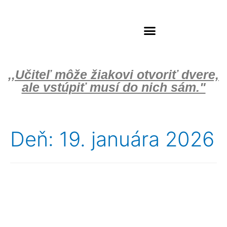
Školský klub deti
,,Učiteľ môže žiakovi otvoriť dvere,
ale vstúpiť musí do nich sám."
Deň:
19. januára 2026